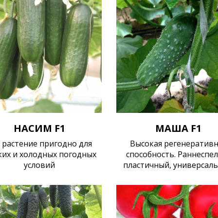
НАСИМ F1
МАША F1
 растение пригодно для
Высокая регенеративн
ких и холодных погодных
способность. Раннеспе
условий
пластичный, универсал