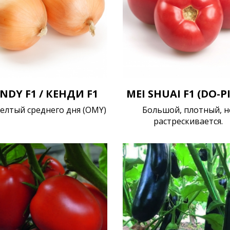
NDY F1 / КЕНДИ F1
MEI SHUAI F1 (DO-P
елтый среднего дня (OMY)
Большой, плотный, н
растрескивается.