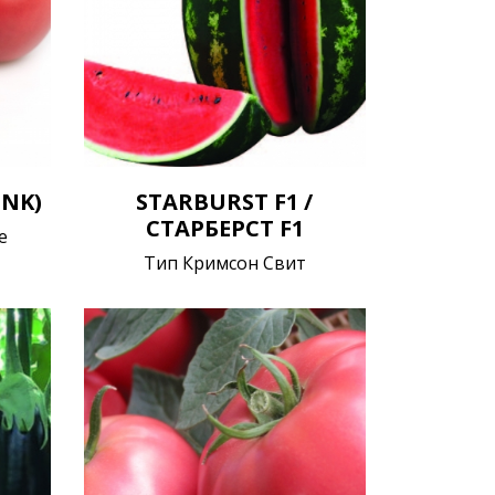
INK)
STARBURST F1 /
СТАРБЕРСТ F1
е
Тип Кримсон Свит