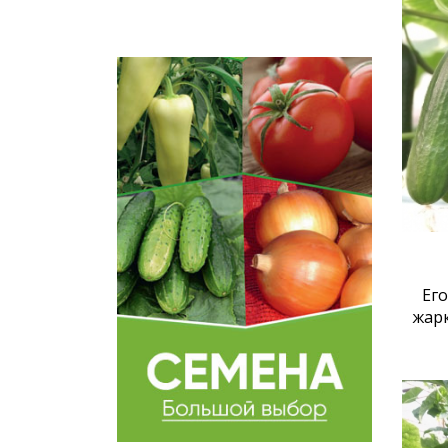
Его
жар