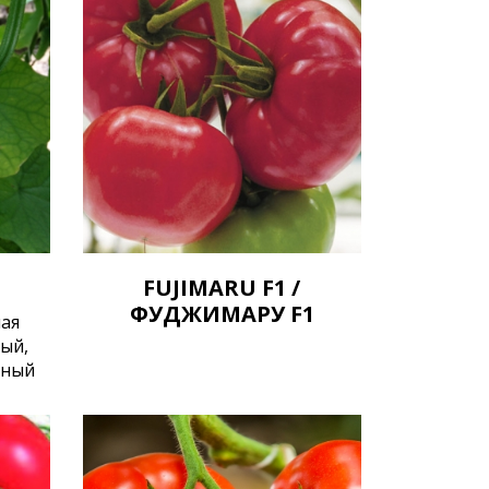
FUJIMARU F1 /
ФУДЖИМАРУ F1
ая
лый,
ьный