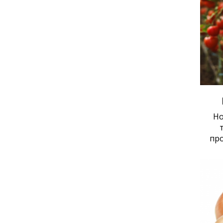
Но
про