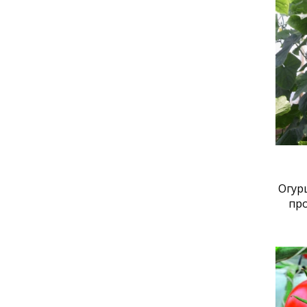
Огур
пр