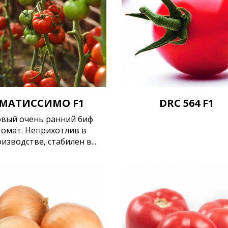
МАТИССИМО F1
DRC 564 F1
вый очень ранний биф
томат. Неприхотлив в
изводстве, стабилен в...