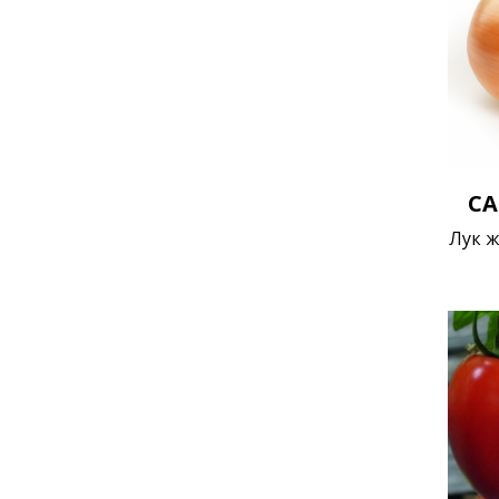
CA
Лук ж