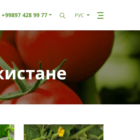
+99897 428 99 77
РУС
кистане