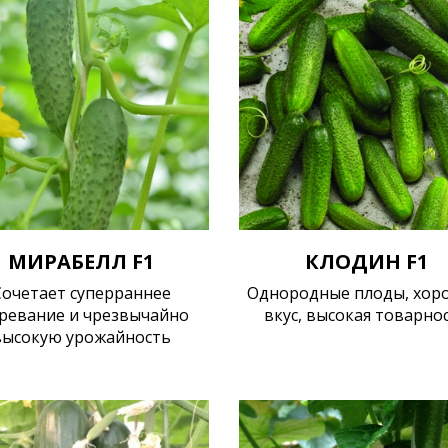
МИРАБЕЛЛ F1
КЛОДИН F1
Сочетает суперраннее
Однородные плоды, хор
зревание и чрезвычайно
вкус, высокая товарно
высокую урожайность