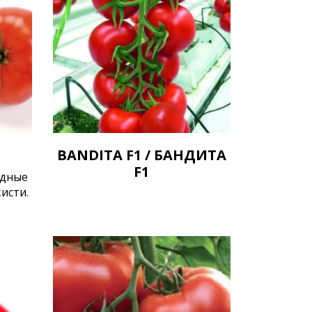
BANDITA F1 / БАНДИТА
F1
одные
исти.