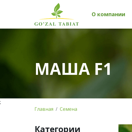
О компании
МАША F1
;
Главная
Семена
Категории