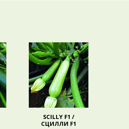
SCILLY F1 /
F
СЦИЛЛИ F1
Ф