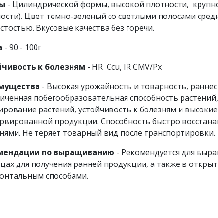
ы
- Цилиндрической формы, высокой плотности, крупно
ости). Цвет темно-зеленый со светлыми полосами сре
стостью. Вкусовые качества без горечи.
а
- 90 - 100г
йчивость к болезням
- HR Ccu, IR CMV/Px
мущества
- Высокая урожайность и товарность, ранне
иченная побегообразовательная способность растений,
рование растений, устойчивость к болезням и высокие 
рвированной продукции. Способность быстро восстана
нями. Не теряет товарный вид после транспортировки.
мендации по выращиванию
- Рекомендуется для выра
цах для получения ранней продукции, а также в откры
онтальным способами.