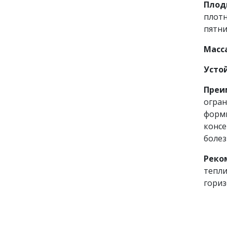
Плод
плотн
пятни
Масс
Усто
Преи
огран
форми
консе
болез
Реко
тепли
гориз