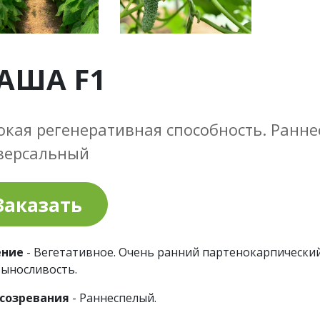
АША F1
окая регенеративная способность. Ранн
версальный
Заказать
ение
- Вегетативное. Очень ранний партенокарпически
ыносливость.
 созревания
- Раннеспелый.