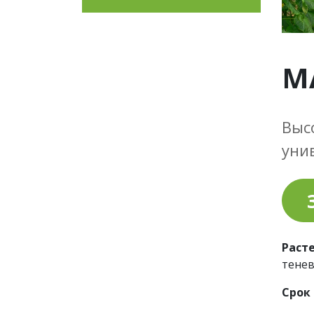
М
Выс
уни
Раст
тенев
Срок