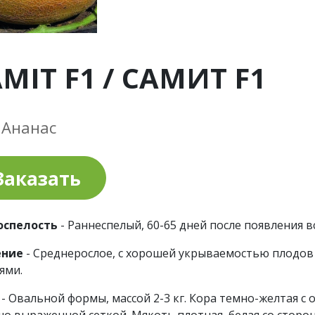
MIT F1 / САМИТ F1
 Ананас
Заказать
оспелость
- Раннеспелый, 60-65 дней после появления в
ение
- Среднерослое, с хорошей укрываемостью плодов
ями.
д
- Овальной формы, массой 2-3 кг. Кора темно-желтая 
о выраженной сеткой. Мякоть плотная, белая со сторо