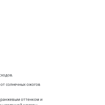
сходов.
 от солнечных ожогов
с оранжевым оттенком и
ны семянной камеры –