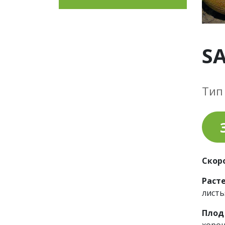
SA
Тип
Скор
Раст
листь
Пло
хорош