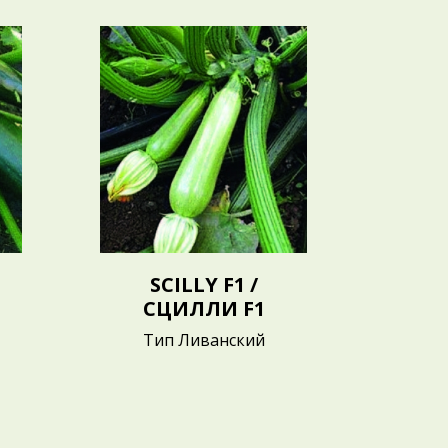
SCILLY F1 /
F
СЦИЛЛИ F1
Ф
Тип Ливанский