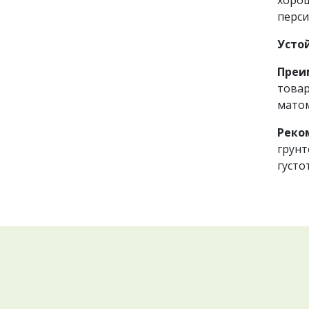
перси
Усто
Преи
товар
матом
Реко
грунт
густо