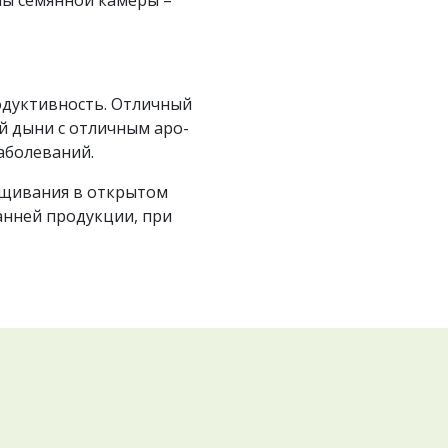
родуктивность. Отличный
й дыни с отличным аро-
аболеваний.
ащивания в открытом
анней продукции, при