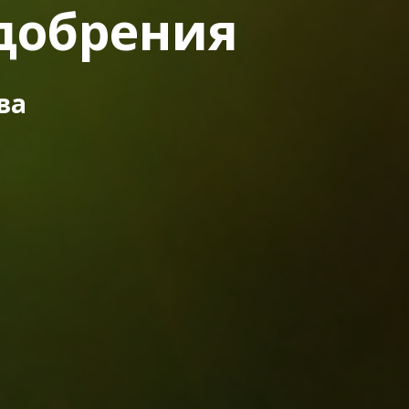
добрения
ва