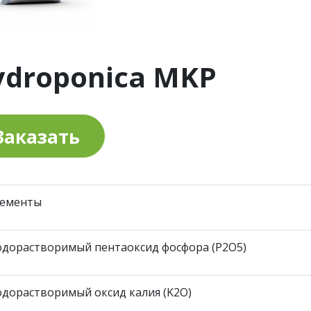
ydroponica MKP
Заказать
лементы
одорастворимый пентаоксид фосфора (P2O5)
дорастворимый оксид калия (K2O)