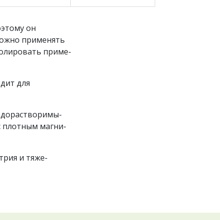
оэтому он
можно применять
ролировать приме-
дит для
одорастворимы-
с плотным магни-
трия и тяже-