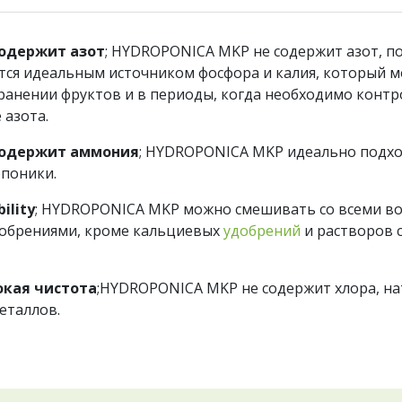
содержит азот
; HYDROPONICA MKP не содержит азот, п
тся идеальным источником фосфора и калия, который 
ранении фруктов и в периоды, когда необходимо конт
 азота.
содержит аммония
; HYDROPONICA MKP идеально подхо
поники.
bility
; HYDROPONICA MKP можно смешивать со всеми в
добрениями, кроме кальциевых
удобрений
и растворов 
окая чистота
;HYDROPONICA MKP не содержит хлора, на
еталлов.