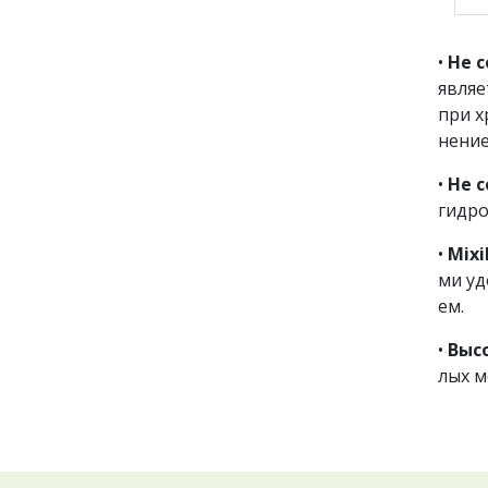
•
Не 
являе
при х
нение
•
Не 
гидро
•
Mixi
ми у
ем.
•
Выс
лых м