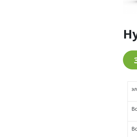
H
э
В
Во