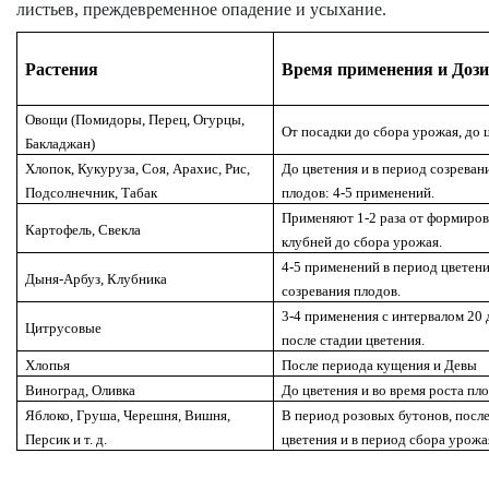
листьев, преждевременное опадение и усыхание.
Растения
Время применения и Доз
Овощи (Помидоры, Перец, Огурцы,
От посадки до сбора урожая, до 
Бакладжан)
Хлопок, Кукуруза, Соя, Арахис, Рис,
До цветения и в период созреван
Подсолнечник, Табак
плодов: 4-5 применений.
Применяют 1-2 раза от формиро
Картофель, Свекла
клубней до сбора урожая.
4-5 применений в период цветени
Дыня-Арбуз, Клубника
созревания плодов.
3-4 применения с интервалом 20 
Цитрусовые
после стадии цветения.
Хлопья
После периода кущения и Девы
Виноград, Оливка
До цветения и во время роста пл
Яблоко, Груша, Черешня, Вишня,
В период розовых бутонов, посл
Персик и т. д.
цветения и в период сбора урожа