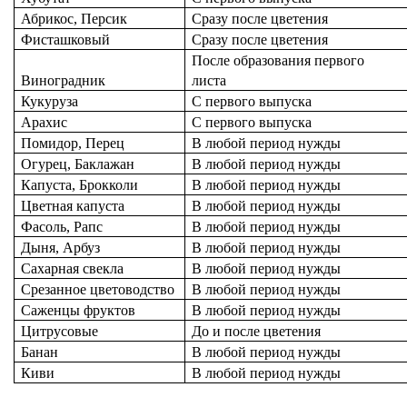
Абрикос, Персик
Сразу после цветения
Фисташковый
Сразу после цветения
После образования первого
Виноградник
листа
Кукуруза
С первого выпуска
Арахис
С первого выпуска
Помидор, Перец
В любой период нужды
Огурец, Баклажан
В любой период нужды
Капуста, Брокколи
В любой период нужды
Цветная капуста
В любой период нужды
Фасоль, Рапс
В любой период нужды
Дыня, Арбуз
В любой период нужды
Сахарная свекла
В любой период нужды
Срезанное цветоводство
В любой период нужды
Саженцы фруктов
В любой период нужды
Цитрусовые
До и после цветения
Банан
В любой период нужды
Киви
В любой период нужды