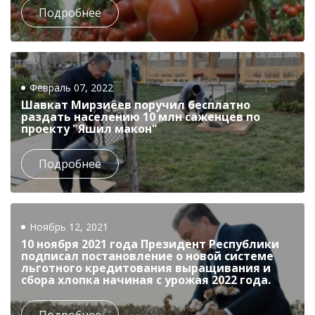
Подробнее
Февраль 07, 2022
Шавкат Мирзиёев поручил бесплатно
раздать населению 10 млн саженцев по
проекту "Яшил макон"
Подробнее
Ноябрь 12, 2021
10 ноября 2021 года Президент Республики
подписал постановление о новой системе
льготного кредитования выращивания и
сбора хлопка начиная с урожая 2022 года.