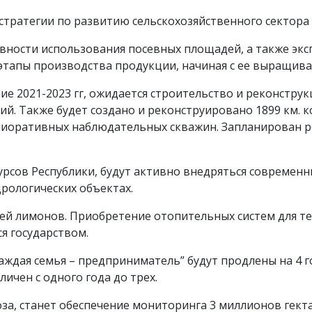
тратегии по развитию сельскохозяйственного сектора У
вности использования посевных площадей, а также эк
этапы производства продукции, начиная с ее выращива
ие 2021-2023 гг, ожидается строительство и реконструкц
ий. Также будет создано и реконструировано 1899 км.
лиоративных наблюдательных скважин. Запланирован р
урсов Республики, будут активно внедряться современ
рологических объектах.
лей лимонов. Приобретение отопительных систем для т
я государством.
аждая семья – предприниматель” будут продлены на 4 
ичен с одного года до трех.
за, станет обеспечение мониторинга 3 миллионов гект