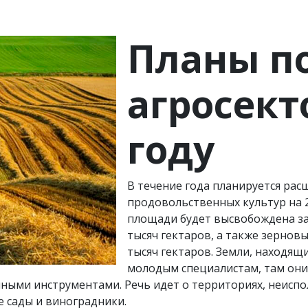
Планы п
агросект
году
В течение года планируется ра
продовольственных культур на 2
площади будет высвобождена за
тысяч гектаров, а также зерновы
тысяч гектаров. Земли, находящи
молодым специалистам, там они 
чными инструментами. Речь идет о территориях, неисп
е сады и виноградники.