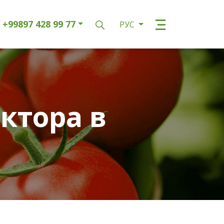
+99897 428 99 77
РУС
ктора в