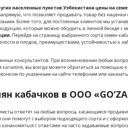
гих населенных пунктов Узбекистана цены на семе
апрямую, что позволяет продавать товар без наценки 
товыми. Более того, для постоянных клиентов мы устан
родукции, которые можно обсудить в личной беседе с 
иции.
Перейдя на страницу выбранного сорта семян каба
елости и плодов, преимуществами, устойчивостью к з
ванных консультантов. При возникновении любых вопр
 каталоге, вы всегда можете обратиться за помощью к
онком по указанным на сайте телефонам или заказать 
ян кабачков в OOO «GO’ZA
листы ответят на любые вопросы, касающиеся продажи 
 они помогут с выбором подходящего сорта и с оформле
 ознакомиться с ответами на часто задаваемые вопрос