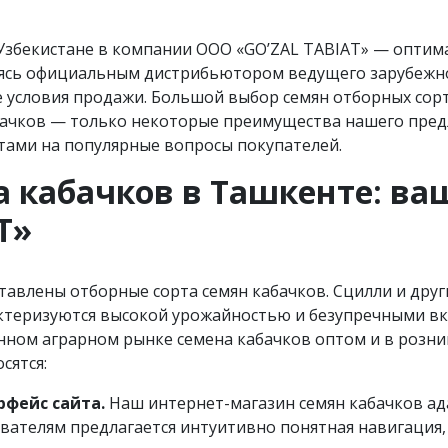
Узбекистане в компании OOO «GO’ZAL TABIAT» — оптима
ляясь официальным дистрибьютором ведущего зарубежн
условия продажи. Большой выбор семян отборных сорт
абачков — только некоторые преимущества нашего пре
тами на популярные вопросы покупателей.
а кабачков в Ташкенте: в
T»
тавлены отборные сорта семян кабачков. Сцилли и дру
ктеризуются высокой урожайностью и безупречными вк
ном аграрном рынке семена кабачков оптом и в розни
сятся:
фейс сайта.
Наш интернет-магазин семян кабачков а
вателям предлагается интуитивно понятная навигация,