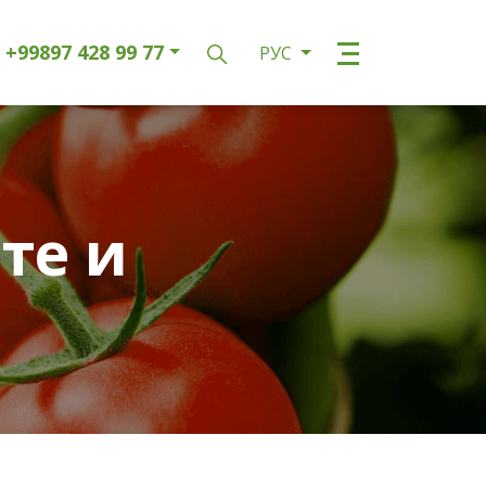
+99897 428 99 77
РУС
те и