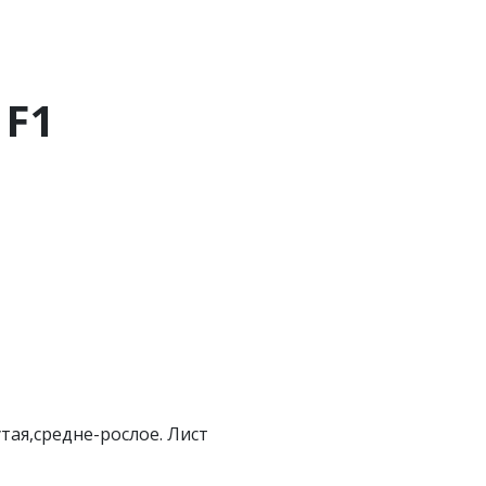
 F1
тая,средне-рослое. Лист