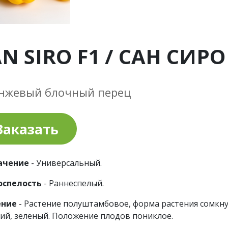
N SIRO F1 / САН СИРО
нжевый блочный перец
Заказать
ачение
- Универсальный.
оспелость
- Раннеспелый.
ение
- Растение полуштамбовое, форма растения сомкну
ий, зеленый. Положение плодов пониклое.