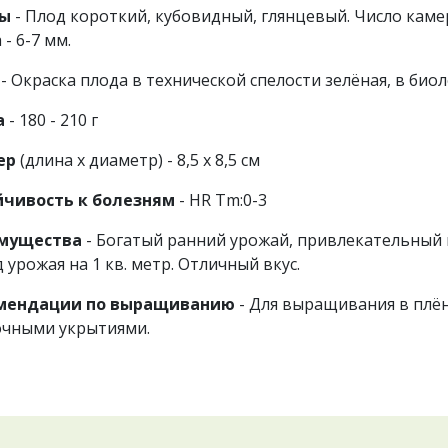
ды
- Плод короткий, кубовидный, глянцевый. Число камер
 - 6-7 мм.
т
- Окраска плода в технической спелости зелёная, в биол
а
- 180 - 210 г
ер
(длина х диаметр) - 8,5 х 8,5 см
йчивость к болезням
- HR Tm:0-3
мущества
- Богатый ранний урожай, привлекательный
 урожая на 1 кв. метр. Отличный вкус.
мендации по выращиванию
- Для выращивания в плё
очными укрытиями.