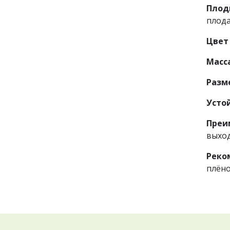
Пло
плода
Цве
Масс
Разм
Усто
Преи
выход
Реко
плён