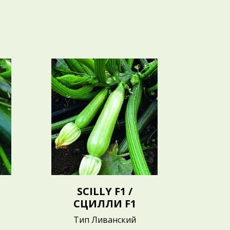
SCILLY F1 /
F
СЦИЛЛИ F1
Ф
Тип Ливанский