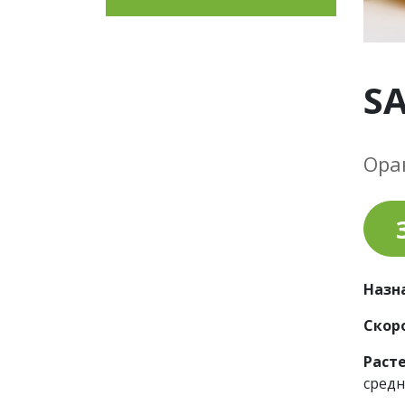
SA
Ора
Назн
Скор
Раст
средн