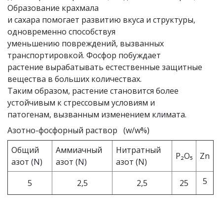
Образование крахмала
и сахара помогает развитию вкуса и структуры,
одновременно способствуя
уменьшению повреждений, вызванных
транспортировкой. Фосфор побуждает
растение вырабатывать естественные защитные
вещества в больших количествах.
Таким образом, растение становится более
устойчивым к стрессовым условиям и
патогенам, вызванным изменением климата.
Азотно-фосфорный раствор (w/w%)
Общий
Аммиачный
Нитратный
P₂O₅
Zn
азот (N)
азот (N)
азот (N)
5
5
2,5
2,5
25